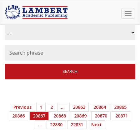
Toggl
navig
Previous
1
2
…
20863
20864
20865
20866
20867
20868
20869
20870
20871
…
22830
22831
Next