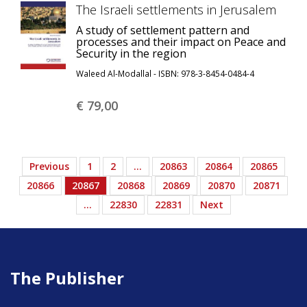
The Israeli settlements in Jerusalem
A study of settlement pattern and
processes and their impact on Peace and
Security in the region
Waleed Al-Modallal - ISBN: 978-3-8454-0484-4
€ 79,
00
Previous
1
2
…
20863
20864
20865
20866
20867
20868
20869
20870
20871
…
22830
22831
Next
The Publisher