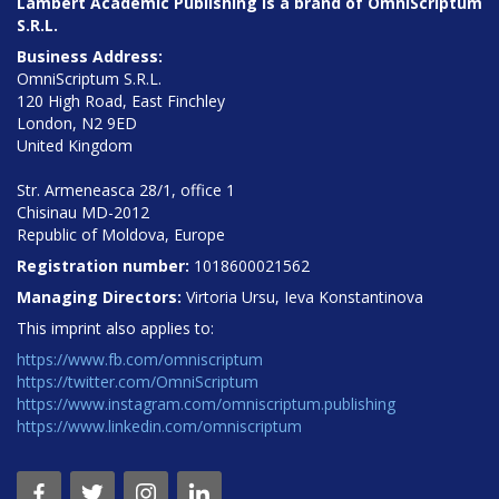
Lambert Academic Publishing is a brand of OmniScriptum
S.R.L.
Business Address:
OmniScriptum S.R.L.
120 High Road, East Finchley
London, N2 9ED
United Kingdom
Str. Armeneasca 28/1, office 1
Chisinau MD-2012
Republic of Moldova, Europe
Registration number:
1018600021562
Managing Directors:
Virtoria Ursu, Ieva Konstantinova
This imprint also applies to:
https://www.fb.com/omniscriptum
https://twitter.com/OmniScriptum
https://www.instagram.com/omniscriptum.publishing
https://www.linkedin.com/omniscriptum