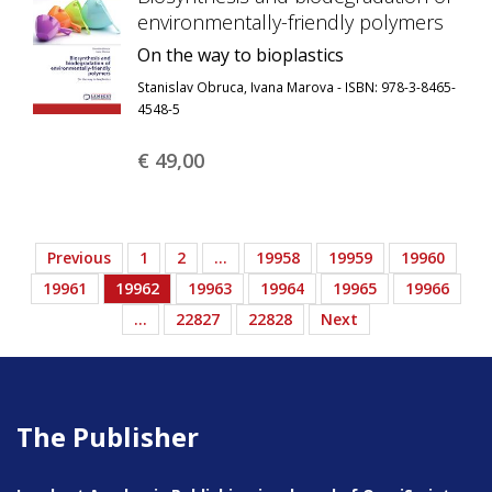
environmentally-friendly polymers
On the way to bioplastics
Stanislav Obruca, Ivana Marova - ISBN: 978-3-8465-
4548-5
€ 49,
00
Previous
1
2
…
19958
19959
19960
19961
19962
19963
19964
19965
19966
…
22827
22828
Next
The Publisher