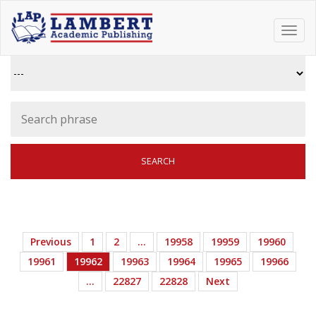
Toggl
navig
Previous
1
2
…
19958
19959
19960
19961
19962
19963
19964
19965
19966
…
22827
22828
Next